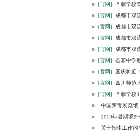
■
[官网]
圣菲学校
■
[官网]
成都市双
■
[官网]
成都市双流
■
[官网]
成都市双
■
[官网]
成都市双
■
[官网]
圣菲中学
■
[官网]
国庆将近
■
[官网]
四川师范
■
[官网]
圣菲学校3
■
中国禁毒展览馆
■
2019年暑期
■
关于招生工作的