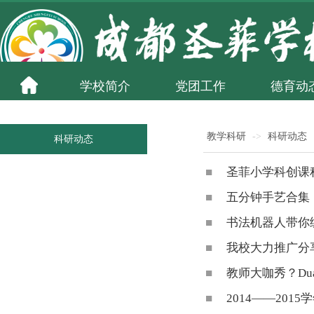
学校简介
党团工作
德育动
教学科研
->
科研动态
科研动态
■
圣菲小学科创课
■
五分钟手艺合集
■
书法机器人带你
■
我校大力推广分
■
教师大咖秀？Du
■
2014——20