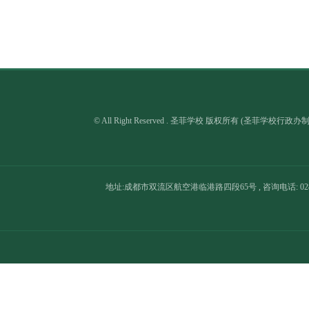
202
202
202
202
© All Right Reserved . 圣菲学校 版权所有 (圣菲学校行政
202
202
202
地址:成都市双流区航空港临港路四段65号 , 咨询电话: 028-8566
202
202
202
202
202